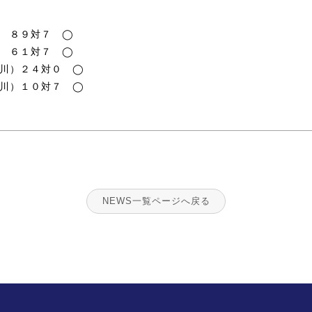
） ８９対７ ◯
） ６１対７ ◯
奈川）２４対０ ◯
奈川）１０対７ ◯
NEWS一覧ページへ戻る